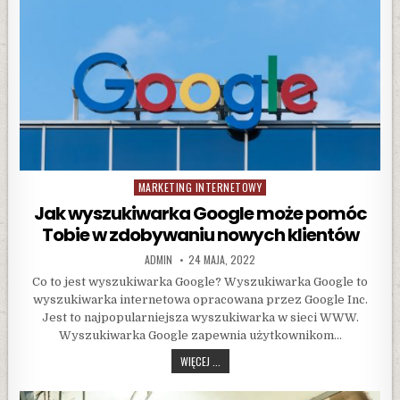
MARKETING INTERNETOWY
Posted
in
Jak wyszukiwarka Google może pomóc
Tobie w zdobywaniu nowych klientów
AUTHOR:
PUBLISHED
ADMIN
24 MAJA, 2022
DATE:
Co to jest wyszukiwarka Google? Wyszukiwarka Google to
wyszukiwarka internetowa opracowana przez Google Inc.
Jest to najpopularniejsza wyszukiwarka w sieci WWW.
Wyszukiwarka Google zapewnia użytkownikom…
JAK
WIĘCEJ ...
WYSZUKIWARKA
GOOGLE