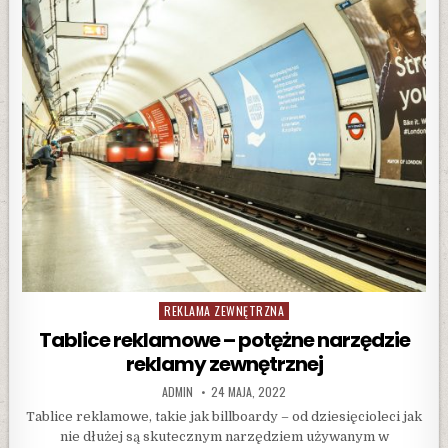
MOŻE
POMÓC
TOBIE
W
ZDOBYWANIU
NOWYCH
KLIENTÓW
REKLAMA ZEWNĘTRZNA
Posted
in
Tablice reklamowe – potężne narzędzie
reklamy zewnętrznej
AUTHOR:
PUBLISHED
ADMIN
24 MAJA, 2022
DATE:
Tablice reklamowe, takie jak billboardy – od dziesięcioleci jak
nie dłużej są skutecznym narzędziem używanym w