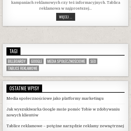
kampaniach reklamowych czy też informacyjnych. Tablica
reklamowa w najprostszej…
TABLICE
WIĘCEJ ...
REKLAMOWE
–
POTĘŻNE
NARZĘDZIE
REKLAMY
ZEWNĘTRZNEJ
TAGI
BILLBOARDY
GOOGLE
MEDIA SPOŁECZNOŚCIOWE
SEO
TABLICE REKLAMOWE
OSTATNIE WPISY
Media społecznościowe jako platformy marketingu
Jak wyszukiwarka Google może pomóc Tobie w zdobywaniu
nowych klientów
Tablice reklamowe – potężne narzędzie reklamy zewnętrznej