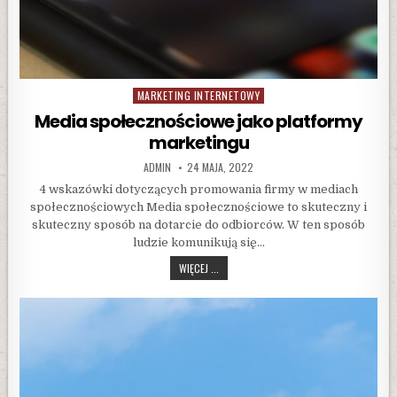
MARKETING INTERNETOWY
Posted
in
Media społecznościowe jako platformy
marketingu
AUTHOR:
PUBLISHED
ADMIN
24 MAJA, 2022
DATE:
4 wskazówki dotyczących promowania firmy w mediach
społecznościowych Media społecznościowe to skuteczny i
skuteczny sposób na dotarcie do odbiorców. W ten sposób
ludzie komunikują się…
MEDIA
WIĘCEJ ...
SPOŁECZNOŚCIOWE
JAKO
PLATFORMY
MARKETINGU