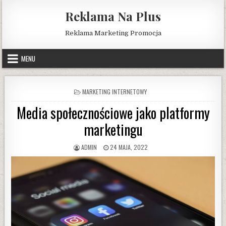
Skip
Reklama Na Plus
to
content
Reklama Marketing Promocja
MENU
POSTED
MARKETING INTERNETOWY
IN
Media społecznościowe jako platformy
marketingu
AUTHOR:
PUBLISHED
ADMIN
24 MAJA, 2022
DATE: