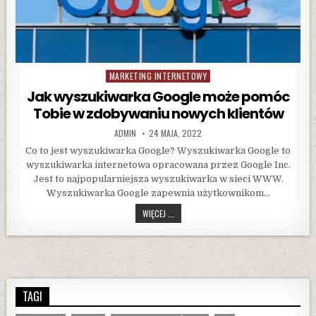
MARKETING INTERNETOWY
Posted
in
Jak wyszukiwarka Google może pomóc
Tobie w zdobywaniu nowych klientów
AUTHOR:
PUBLISHED
ADMIN
24 MAJA, 2022
DATE:
Co to jest wyszukiwarka Google? Wyszukiwarka Google to
wyszukiwarka internetowa opracowana przez Google Inc.
Jest to najpopularniejsza wyszukiwarka w sieci WWW.
Wyszukiwarka Google zapewnia użytkownikom…
JAK
WIĘCEJ ...
WYSZUKIWARKA
GOOGLE
MOŻE
POMÓC
TOBIE
W
TAGI
ZDOBYWANIU
NOWYCH