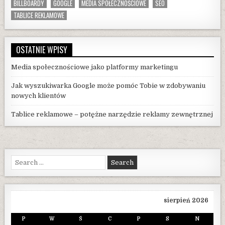
BILLBOARDY
GOOGLE
MEDIA SPOŁECZNOŚCIOWE
SEO
KLIENTÓW
TABLICE REKLAMOWE
OSTATNIE WPISY
Media społecznościowe jako platformy marketingu
Jak wyszukiwarka Google może pomóc Tobie w zdobywaniu
nowych klientów
Tablice reklamowe – potężne narzędzie reklamy zewnętrznej
Search
for:
sierpień 2026
P
W
Ś
C
P
S
N