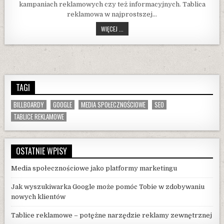
kampaniach reklamowych czy też informacyjnych. Tablica
reklamowa w najprostszej…
TABLICE
WIĘCEJ ...
REKLAMOWE
–
POTĘŻNE
NARZĘDZIE
REKLAMY
ZEWNĘTRZNEJ
TAGI
BILLBOARDY
GOOGLE
MEDIA SPOŁECZNOŚCIOWE
SEO
TABLICE REKLAMOWE
OSTATNIE WPISY
Media społecznościowe jako platformy marketingu
Jak wyszukiwarka Google może pomóc Tobie w zdobywaniu
nowych klientów
Tablice reklamowe – potężne narzędzie reklamy zewnętrznej