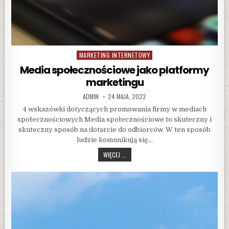
MARKETING INTERNETOWY
Posted
in
Media społecznościowe jako platformy
marketingu
AUTHOR:
PUBLISHED
ADMIN
24 MAJA, 2022
DATE:
4 wskazówki dotyczących promowania firmy w mediach
społecznościowych Media społecznościowe to skuteczny i
skuteczny sposób na dotarcie do odbiorców. W ten sposób
ludzie komunikują się…
MEDIA
WIĘCEJ ...
SPOŁECZNOŚCIOWE
JAKO
PLATFORMY
MARKETINGU