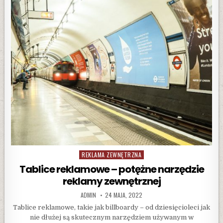
MOŻE
POMÓC
TOBIE
W
ZDOBYWANIU
NOWYCH
KLIENTÓW
REKLAMA ZEWNĘTRZNA
Posted
in
Tablice reklamowe – potężne narzędzie
reklamy zewnętrznej
AUTHOR:
PUBLISHED
ADMIN
24 MAJA, 2022
DATE:
Tablice reklamowe, takie jak billboardy – od dziesięcioleci jak
nie dłużej są skutecznym narzędziem używanym w