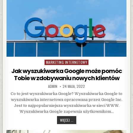
MARKETING INTERNETOWY
Posted
in
Jak wyszukiwarka Google może pomóc
Tobie w zdobywaniu nowych klientów
AUTHOR:
PUBLISHED
ADMIN
24 MAJA, 2022
DATE:
Co to jest wyszukiwarka Google? Wyszukiwarka Google to
wyszukiwarka internetowa opracowana przez Google Inc.
Jest to najpopularniejsza wyszukiwarka w sieci WWW.
Wyszukiwarka Google zapewnia użytkownikom…
JAK
WIĘCEJ ...
WYSZUKIWARKA
GOOGLE